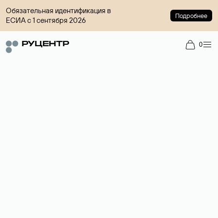
Обязательная идентификация в
Подробнее
ЕСИА с 1 сентября 2026
0
Доменный брокер
Услуга по организации сделок купли-продажи доменов на
вторичном рынке. Стоимость — 4599 ₽ за одно имя.