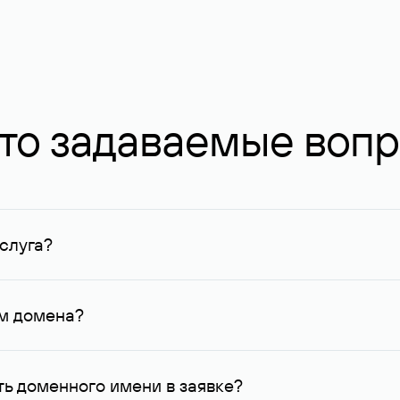
то задаваемые воп
слуга?
ных в Руцентре и у других регистраторов. Для доменов, о
умму не менее 1 млн руб.
ем домена?
го контактные данные, доступные Руцентру.
ь доменного имени в заявке?