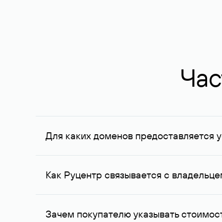
Час
Для каких доменов предоставляется у
Услуга доступна для доменов, зарегистрирован
Федерации, услуга оказывается для сделок на с
Как Руцентр связывается с владельц
Для связи с владельцем домена используются е
Зачем покупателю указывать стоимост