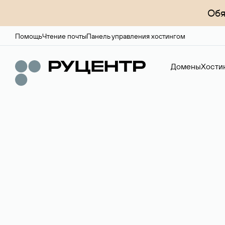
Обя
Помощь
Чтение почты
Панель управления хостингом
Домены
Хости
Доменный брок
Услуга по организации сделок купли-продажи доме