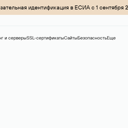
зательная идентификация в ЕСИА с 1 сентября 
нг и серверы
SSL-сертификаты
Сайты
Безопасность
Еще
ер
нов на вторичном рынке. Стоимость — 4599 ₽ за одно имя.