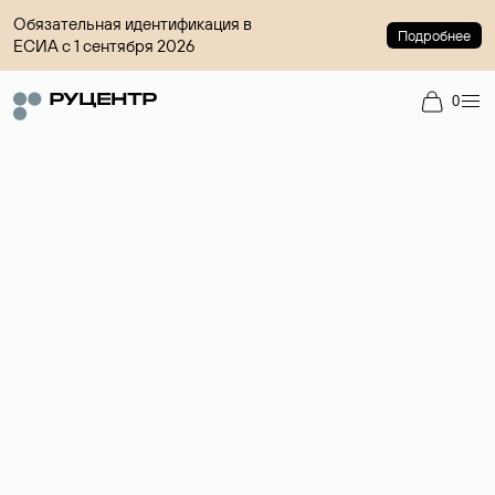
Обязательная идентификация в
Подробнее
ЕСИА с 1 сентября 2026
0
Доменный брокер
Услуга по организации сделок купли-продажи доменов на
вторичном рынке. Стоимость — 4599 ₽ за одно имя.