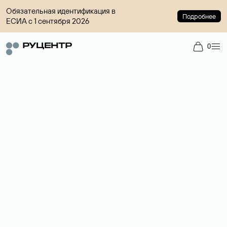
Обязательная идентификация в
Подробнее
ЕСИА с 1 сентября 2026
0
Доменный брокер
Услуга по организации сделок купли-продажи доменов на
вторичном рынке. Стоимость — 4599 ₽ за одно имя.