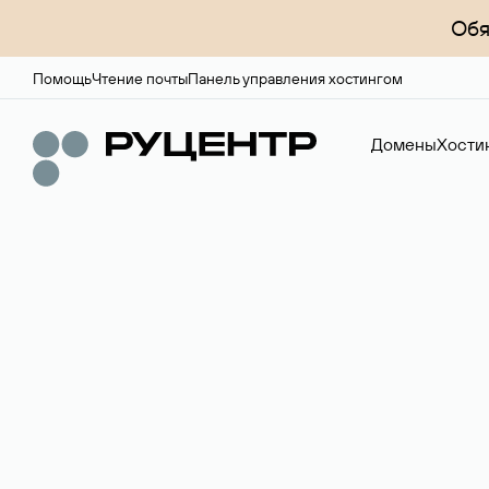
Обя
Помощь
Чтение почты
Панель управления хостингом
Домены
Хости
Доменный брок
Услуга по организации сделок купли-продажи доме