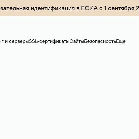
зательная идентификация в ЕСИА с 1 сентября 
нг и серверы
SSL-сертификаты
Сайты
Безопасность
Еще
ер
нов на вторичном рынке. Стоимость — 4599 ₽ за одно имя.