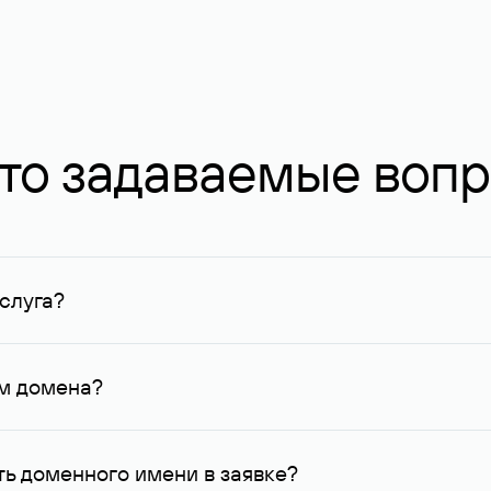
то задаваемые воп
слуга?
ных в Руцентре и у других регистраторов. Для доменов, о
умму не менее 1 млн руб.
ем домена?
го контактные данные, доступные Руцентру.
ь доменного имени в заявке?