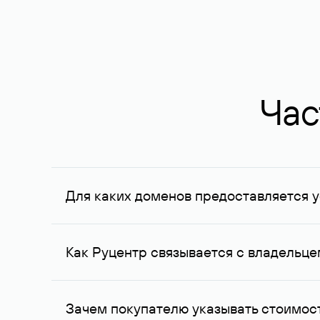
Час
Для каких доменов предоставляется у
Услуга доступна для доменов, зарегистрирован
Федерации, услуга оказывается для сделок на с
Как Руцентр связывается с владельц
Для связи с владельцем домена используются е
Зачем покупателю указывать стоимост