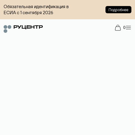
Обязательная идентификация в
Подробнее
ЕСИА с 1 сентября 2026
0
Доменный брокер
Услуга по организации сделок купли-продажи доменов на
вторичном рынке. Стоимость — 4599 ₽ за одно имя.