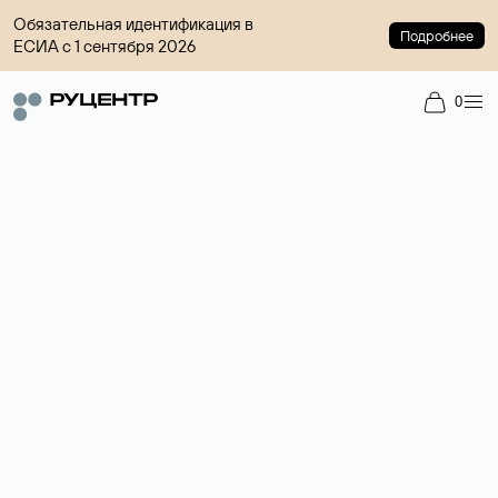
Обязательная идентификация в
Подробнее
ЕСИА с 1 сентября 2026
0
Доменный брокер
Услуга по организации сделок купли-продажи доменов на
вторичном рынке. Стоимость — 4599 ₽ за одно имя.