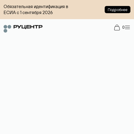
Обязательная идентификация в
Подробнее
ЕСИА с 1 сентября 2026
0
Доменный брокер
Услуга по организации сделок купли-продажи доменов на
вторичном рынке. Стоимость — 4599 ₽ за одно имя.