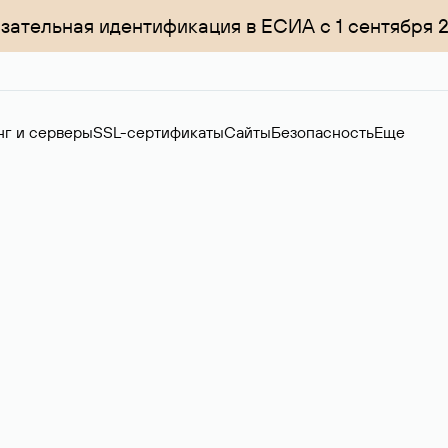
зательная идентификация в ЕСИА с 1 сентября 
нг и серверы
SSL-сертификаты
Сайты
Безопасность
Еще
ер
нов на вторичном рынке. Стоимость — 4599 ₽ за одно имя.