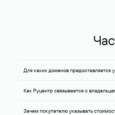
Час
Для каких доменов предоставляется у
Услуга доступна для доменов, зарегистрирован
Федерации, услуга оказывается для сделок на с
Как Руцентр связывается с владельц
Для связи с владельцем домена используются е
Зачем покупателю указывать стоимост