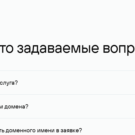
то задаваемые воп
слуга?
ных в Руцентре и у других регистраторов. Для доменов, о
умму не менее 1 млн руб.
ем домена?
го контактные данные, доступные Руцентру.
ь доменного имени в заявке?