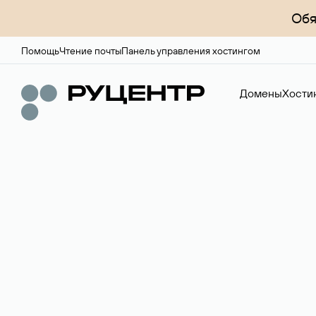
Обя
Помощь
Чтение почты
Панель управления хостингом
Домены
Хости
Доменный брок
Услуга по организации сделок купли-продажи доме