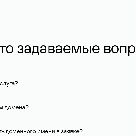
то задаваемые воп
слуга?
ных в Руцентре и у других регистраторов. Для доменов, о
умму не менее 1 млн руб.
ем домена?
го контактные данные, доступные Руцентру.
ь доменного имени в заявке?