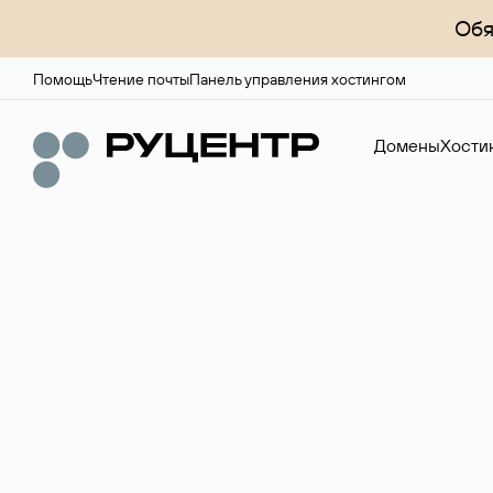
Обя
Помощь
Чтение почты
Панель управления хостингом
Домены
Хости
Доменный брок
Услуга по организации сделок купли-продажи доме