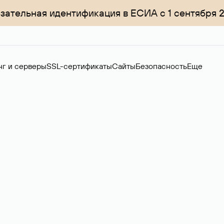
зательная идентификация в ЕСИА с 1 сентября 
нг и серверы
SSL-сертификаты
Сайты
Безопасность
Еще
ер
нов на вторичном рынке. Стоимость — 4599 ₽ за одно имя.