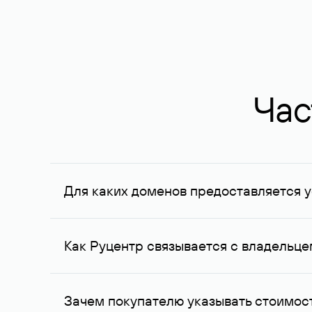
Час
Для каких доменов предоставляется у
Услуга доступна для доменов, зарегистрирован
Федерации, услуга оказывается для сделок на с
Как Руцентр связывается с владельц
Для связи с владельцем домена используются е
Зачем покупателю указывать стоимост