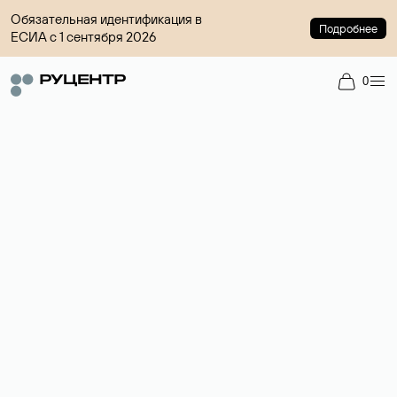
Обязательная идентификация в
Подробнее
ЕСИА с 1 сентября 2026
0
Доменный брокер
Услуга по организации сделок купли-продажи доменов на
вторичном рынке. Стоимость — 4599 ₽ за одно имя.