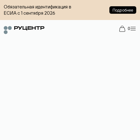
Обязательная идентификация в
Подробнее
ЕСИА с 1 сентября 2026
0
Доменный брокер
Услуга по организации сделок купли-продажи доменов на
вторичном рынке. Стоимость — 4599 ₽ за одно имя.