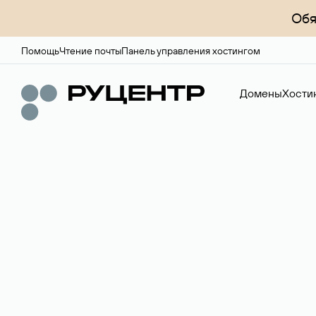
Обя
Помощь
Чтение почты
Панель управления хостингом
Домены
Хости
Доменный брок
Услуга по организации сделок купли-продажи доме