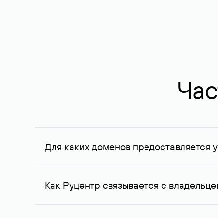
Час
Для каких доменов предоставляется у
Услуга доступна для доменов, зарегистрирован
Федерации, услуга оказывается для сделок на с
Как Руцентр связывается с владельц
Для связи с владельцем домена используются е