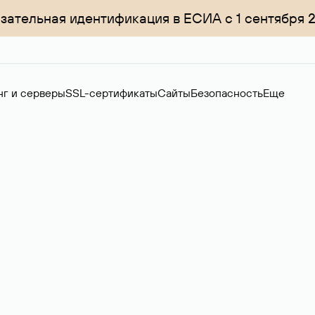
зательная идентификация в ЕСИА с 1 сентября 
нг и серверы
SSL-сертификаты
Сайты
Безопасность
Еще
ер
нов на вторичном рынке. Стоимость — 4599 ₽ за одно имя.