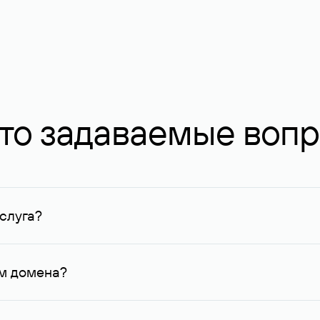
то задаваемые воп
слуга?
ных в Руцентре и у других регистраторов. Для доменов, о
умму не менее 1 млн руб.
ем домена?
го контактные данные, доступные Руцентру.