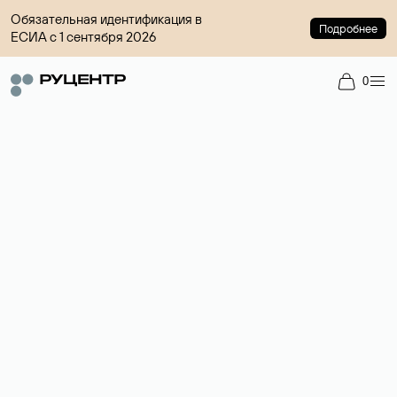
Обязательная идентификация в
Подробнее
ЕСИА с 1 сентября 2026
0
Доменный брокер
Услуга по организации сделок купли-продажи доменов на
вторичном рынке. Стоимость — 4599 ₽ за одно имя.