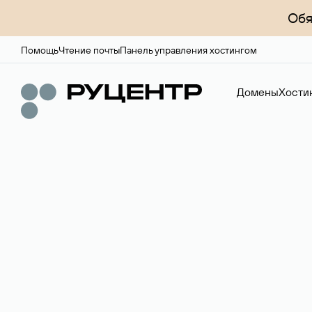
Обя
Помощь
Чтение почты
Панель управления хостингом
Домены
Хости
Доменный брок
Услуга по организации сделок купли-продажи доме