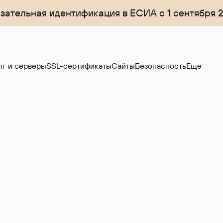
зательная идентификация в ЕСИА с 1 сентября 
нг и серверы
SSL-сертификаты
Сайты
Безопасность
Еще
ер
нов на вторичном рынке. Стоимость — 4599 ₽ за одно имя.