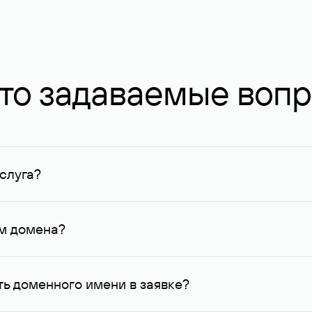
то задаваемые воп
слуга?
ных в Руцентре и у других регистраторов. Для доменов, о
умму не менее 1 млн руб.
ем домена?
го контактные данные, доступные Руцентру.
ь доменного имени в заявке?