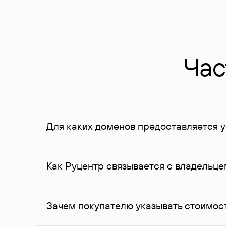
Час
Для каких доменов предоставляется у
Услуга доступна для доменов, зарегистрирован
Федерации, услуга оказывается для сделок на с
Как Руцентр связывается с владельц
Для связи с владельцем домена используются е
Зачем покупателю указывать стоимост