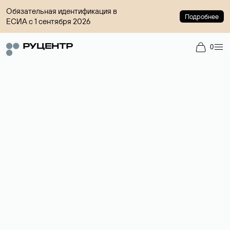
Обязательная идентификация в
Подробнее
ЕСИА с 1 сентября 2026
0
Доменный брокер
Услуга по организации сделок купли-продажи доменов на
вторичном рынке. Стоимость — 4599 ₽ за одно имя.