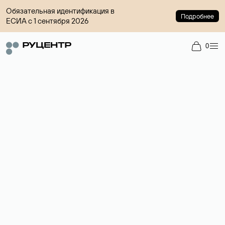
Обязательная идентификация в
Подробнее
ЕСИА с 1 сентября 2026
0
Доменный брокер
Услуга по организации сделок купли-продажи доменов на
вторичном рынке. Стоимость — 4599 ₽ за одно имя.