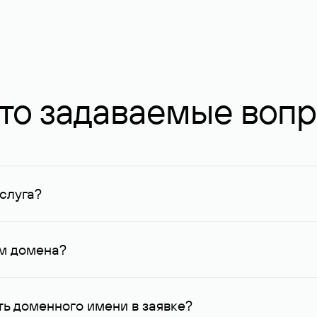
то задаваемые воп
слуга?
ных в Руцентре и у других регистраторов. Для доменов, о
умму не менее 1 млн руб.
ем домена?
го контактные данные, доступные Руцентру.
ь доменного имени в заявке?