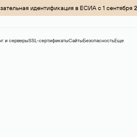
зательная идентификация в ЕСИА с 1 сентября 
нг и серверы
SSL-сертификаты
Сайты
Безопасность
Еще
ер
нов на вторичном рынке. Стоимость — 4599 ₽ за одно имя.