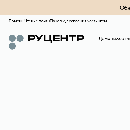
Обя
Помощь
Чтение почты
Панель управления хостингом
Домены
Хости
Доменный брок
Услуга по организации сделок купли-продажи доме