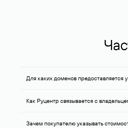
Час
Для каких доменов предоставляется у
Услуга доступна для доменов, зарегистрирован
Федерации, услуга оказывается для сделок на с
Как Руцентр связывается с владельц
Для связи с владельцем домена используются е
Зачем покупателю указывать стоимост