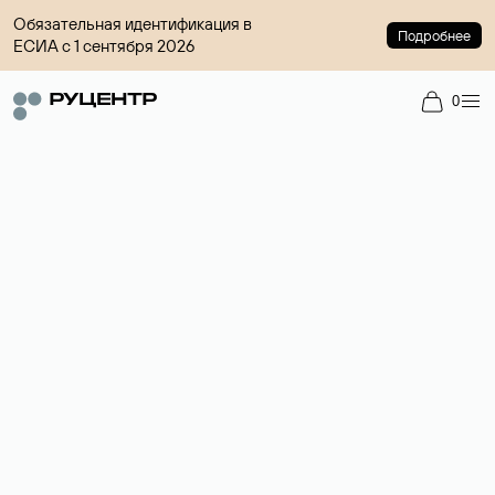
Обязательная идентификация в
Подробнее
ЕСИА с 1 сентября 2026
0
Доменный брокер
Услуга по организации сделок купли-продажи доменов на
вторичном рынке. Стоимость — 4599 ₽ за одно имя.