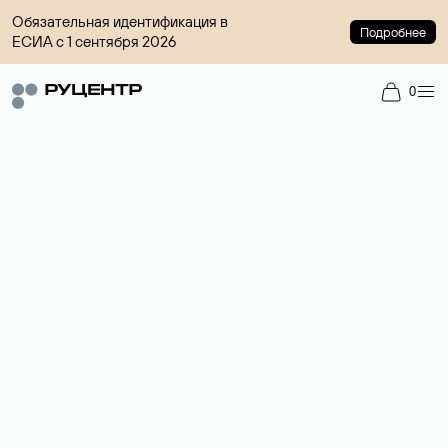
Обязательная идентификация в
Подробнее
ЕСИА с 1 сентября 2026
0
Доменный брокер
Услуга по организации сделок купли-продажи доменов на
вторичном рынке. Стоимость — 4599 ₽ за одно имя.