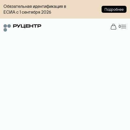
Обязательная идентификация в
Подробнее
ЕСИА с 1 сентября 2026
0
Доменный брокер
Услуга по организации сделок купли-продажи доменов на
вторичном рынке. Стоимость — 4599 ₽ за одно имя.