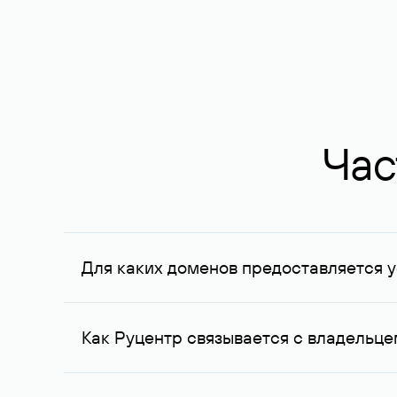
Час
Для каких доменов предоставляется у
Услуга доступна для доменов, зарегистрирован
Федерации, услуга оказывается для сделок на с
Как Руцентр связывается с владельц
Для связи с владельцем домена используются е