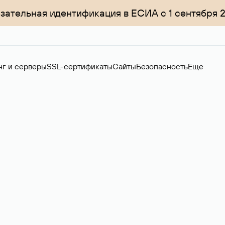
зательная идентификация в ЕСИА с 1 сентября 
нг и серверы
SSL-сертификаты
Сайты
Безопасность
Еще
ер
нов на вторичном рынке. Стоимость — 4599 ₽ за одно имя.