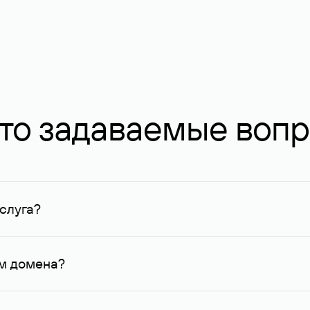
то задаваемые воп
слуга?
ных в Руцентре и у других регистраторов. Для доменов, о
умму не менее 1 млн руб.
ем домена?
го контактные данные, доступные Руцентру.