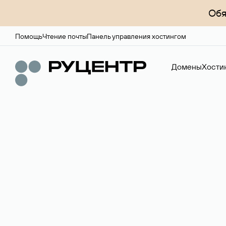
Обя
Помощь
Чтение почты
Панель управления хостингом
Домены
Хости
Доменный брок
Услуга по организации сделок купли-продажи доме