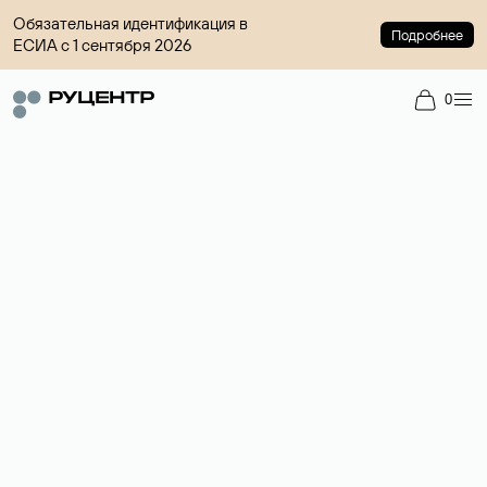
Обязательная идентификация в
Подробнее
ЕСИА с 1 сентября 2026
0
Доменный брокер
Услуга по организации сделок купли-продажи доменов на
вторичном рынке. Стоимость — 4599 ₽ за одно имя.