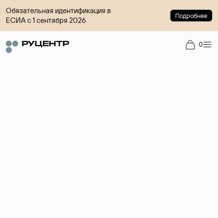
Обязательная идентификация в
Подробнее
ЕСИА с 1 сентября 2026
0
Доменный брокер
Услуга по организации сделок купли-продажи доменов на
вторичном рынке. Стоимость — 4599 ₽ за одно имя.