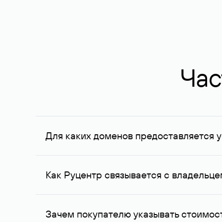
Час
Для каких доменов предоставляется у
Услуга доступна для доменов, зарегистрирован
Федерации, услуга оказывается для сделок на с
Как Руцентр связывается с владельц
Для связи с владельцем домена используются е
Зачем покупателю указывать стоимост