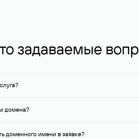
то задаваемые воп
слуга?
ных в Руцентре и у других регистраторов. Для доменов, о
умму не менее 1 млн руб.
ем домена?
го контактные данные, доступные Руцентру.
ь доменного имени в заявке?