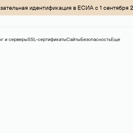
зательная идентификация в ЕСИА с 1 сентября 
нг и серверы
SSL-сертификаты
Сайты
Безопасность
Еще
ер
нов на вторичном рынке. Стоимость — 4599 ₽ за одно имя.