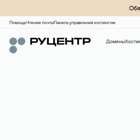
Обя
Помощь
Чтение почты
Панель управления хостингом
Домены
Хости
Доменный брок
Услуга по организации сделок купли-продажи доме