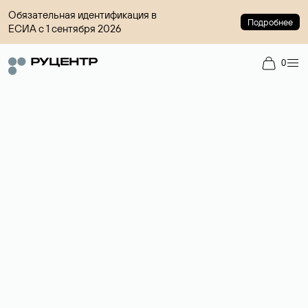
Обязательная идентификация в
Подробнее
ЕСИА с 1 сентября 2026
0
Доменный брокер
Услуга по организации сделок купли-продажи доменов на
вторичном рынке. Стоимость — 4599 ₽ за одно имя.