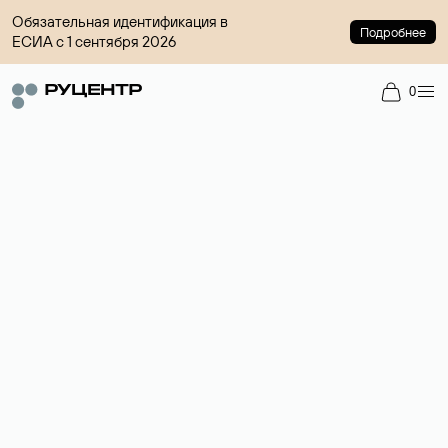
Обязательная идентификация в
Подробнее
ЕСИА с 1 сентября 2026
0
Доменный брокер
Услуга по организации сделок купли-продажи доменов на
вторичном рынке. Стоимость — 4599 ₽ за одно имя.