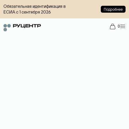
Обязательная идентификация в
Подробнее
ЕСИА с 1 сентября 2026
0
Доменный брокер
Услуга по организации сделок купли-продажи доменов на
вторичном рынке. Стоимость — 4599 ₽ за одно имя.