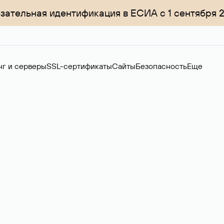
зательная идентификация в ЕСИА с 1 сентября 
нг и серверы
SSL-сертификаты
Сайты
Безопасность
Еще
ер
нов на вторичном рынке. Стоимость — 4599 ₽ за одно имя.