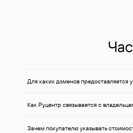
Час
Для каких доменов предоставляется у
Услуга доступна для доменов, зарегистрирован
Федерации, услуга оказывается для сделок на с
Как Руцентр связывается с владельц
Для связи с владельцем домена используются е
Зачем покупателю указывать стоимост