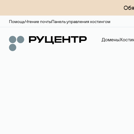
Обя
Помощь
Чтение почты
Панель управления хостингом
Домены
Хости
Доменный брок
Услуга по организации сделок купли-продажи доме