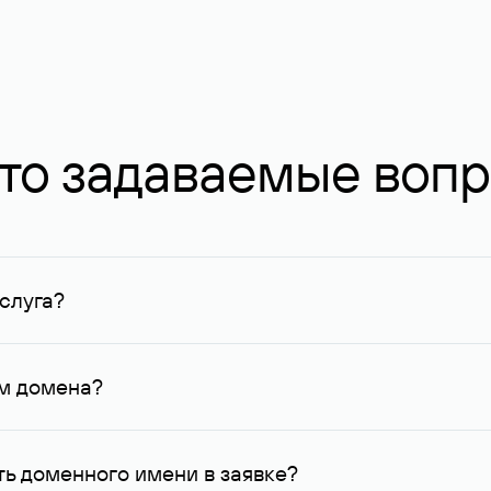
то задаваемые воп
слуга?
ных в Руцентре и у других регистраторов. Для доменов, о
умму не менее 1 млн руб.
ем домена?
го контактные данные, доступные Руцентру.
ь доменного имени в заявке?