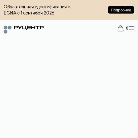
Обязательная идентификация в
Подробнее
ЕСИА с 1 сентября 2026
0
Доменный брокер
Услуга по организации сделок купли-продажи доменов на
вторичном рынке. Стоимость — 4599 ₽ за одно имя.