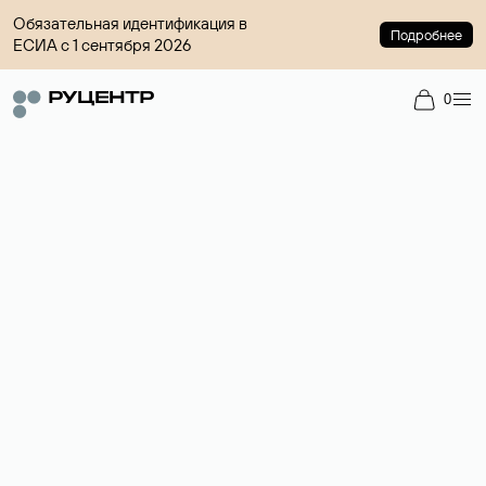
Обязательная идентификация в
Подробнее
ЕСИА с 1 сентября 2026
0
Доменный брокер
Услуга по организации сделок купли-продажи доменов на
вторичном рынке. Стоимость — 4599 ₽ за одно имя.