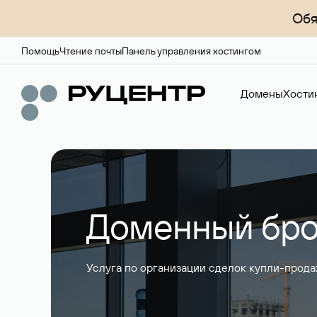
Обя
Помощь
Чтение почты
Панель управления хостингом
Домены
Хости
Доменный бро
Услуга по организации сделок купли-прода