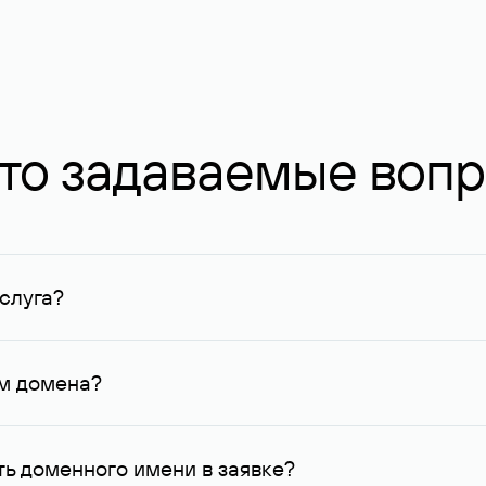
то задаваемые воп
слуга?
ных в Руцентре и у других регистраторов. Для доменов, о
умму не менее 1 млн руб.
ем домена?
го контактные данные, доступные Руцентру.
ь доменного имени в заявке?