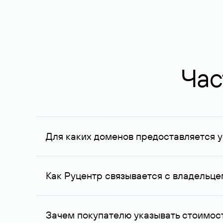
Час
Для каких доменов предоставляется у
Услуга доступна для доменов, зарегистрирован
Федерации, услуга оказывается для сделок на с
Как Руцентр связывается с владельц
Для связи с владельцем домена используются е
Зачем покупателю указывать стоимост