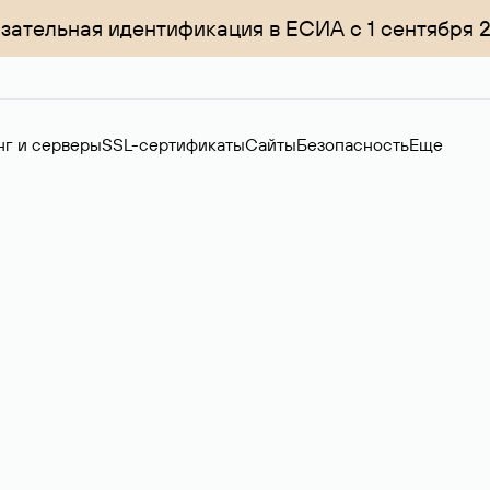
зательная идентификация в ЕСИА с 1 сентября 
нг и серверы
SSL-сертификаты
Сайты
Безопасность
Еще
ер
нов на вторичном рынке. Стоимость — 4599 ₽ за одно имя.