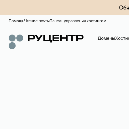
Обя
Помощь
Чтение почты
Панель управления хостингом
Домены
Хости
Доменный брок
Услуга по организации сделок купли-продажи доме