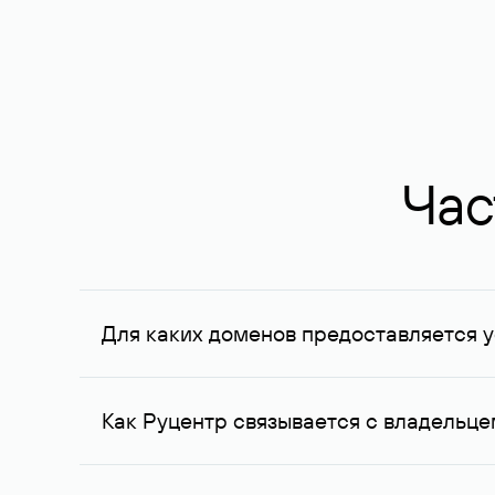
Час
Для каких доменов предоставляется у
Услуга доступна для доменов, зарегистрирован
Федерации, услуга оказывается для сделок на с
Как Руцентр связывается с владельц
Для связи с владельцем домена используются е