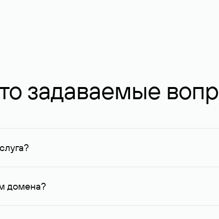
то задаваемые воп
слуга?
ных в Руцентре и у других регистраторов. Для доменов, о
умму не менее 1 млн руб.
ем домена?
го контактные данные, доступные Руцентру.