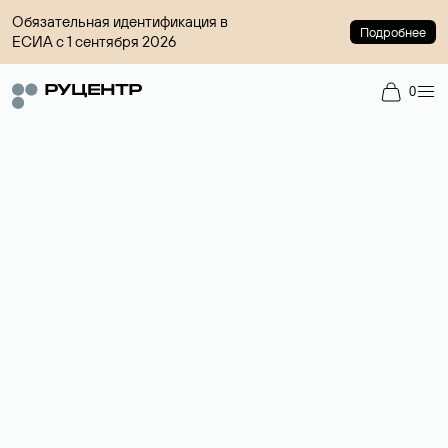
Обязательная идентификация в
Подробнее
ЕСИА с 1 сентября 2026
0
Доменный брокер
Услуга по организации сделок купли-продажи доменов на
вторичном рынке. Стоимость — 4599 ₽ за одно имя.