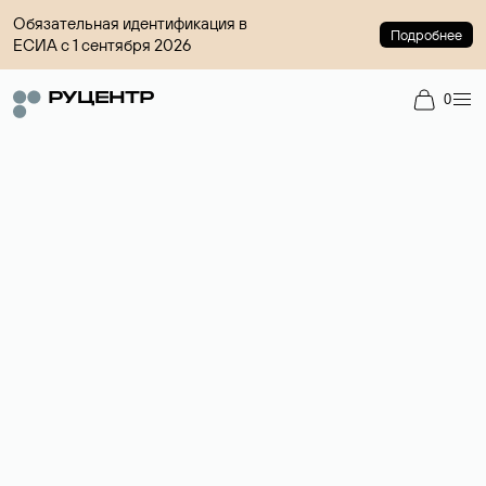
Обязательная идентификация в
Подробнее
ЕСИА с 1 сентября 2026
0
Доменный брокер
Услуга по организации сделок купли-продажи доменов на
вторичном рынке. Стоимость — 4599 ₽ за одно имя.