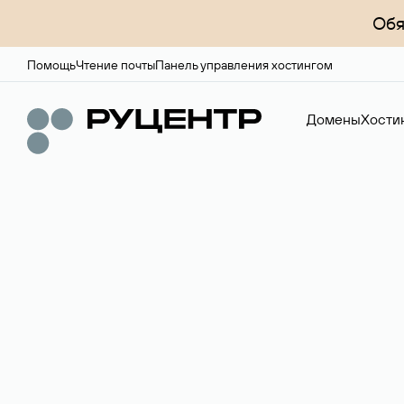
Обя
Помощь
Чтение почты
Панель управления хостингом
Домены
Хости
Доменный брок
Услуга по организации сделок купли-продажи доме