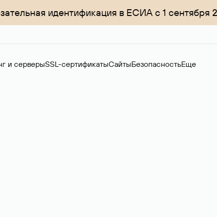
зательная идентификация в ЕСИА с 1 сентября 
нг и серверы
SSL-сертификаты
Сайты
Безопасность
Еще
ер
нов на вторичном рынке. Стоимость — 4599 ₽ за одно имя.