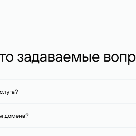
то задаваемые воп
слуга?
ных в Руцентре и у других регистраторов. Для доменов, о
умму не менее 1 млн руб.
ем домена?
го контактные данные, доступные Руцентру.