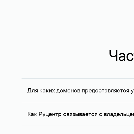
Час
Для каких доменов предоставляется у
Услуга доступна для доменов, зарегистрирован
Федерации, услуга оказывается для сделок на с
Как Руцентр связывается с владельц
Для связи с владельцем домена используются е