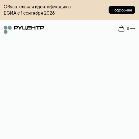
Обязательная идентификация в
Подробнее
ЕСИА с 1 сентября 2026
0
Доменный брокер
Услуга по организации сделок купли-продажи доменов на
вторичном рынке. Стоимость — 4599 ₽ за одно имя.