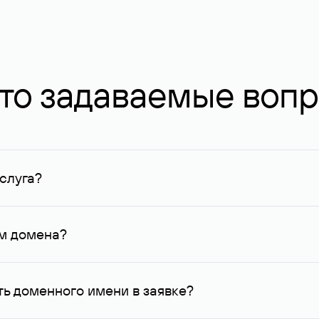
то задаваемые воп
слуга?
ных в Руцентре и у других регистраторов. Для доменов, о
умму не менее 1 млн руб.
ем домена?
го контактные данные, доступные Руцентру.
ь доменного имени в заявке?