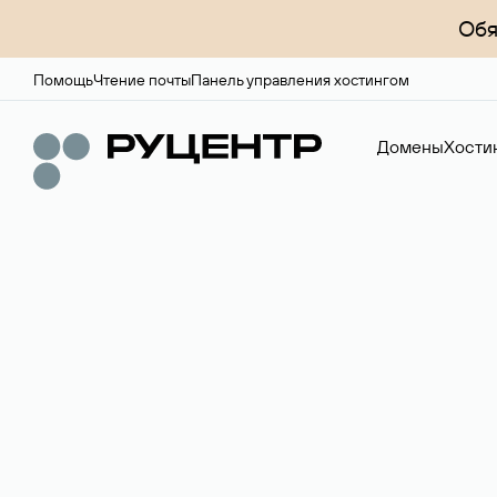
Обя
Помощь
Чтение почты
Панель управления хостингом
Домены
Хости
Доменный брок
Услуга по организации сделок купли-продажи доме