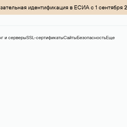
зательная идентификация в ЕСИА с 1 сентября 
нг и серверы
SSL-сертификаты
Сайты
Безопасность
Еще
ер
нов на вторичном рынке. Стоимость — 4599 ₽ за одно имя.