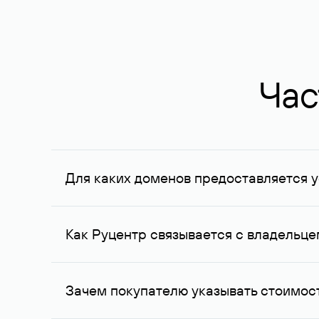
Час
Для каких доменов предоставляется у
Услуга доступна для доменов, зарегистрирован
Федерации, услуга оказывается для сделок на с
Как Руцентр связывается с владельц
Для связи с владельцем домена используются е
Зачем покупателю указывать стоимост