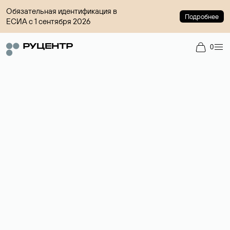
Обязательная идентификация в
Подробнее
ЕСИА с 1 сентября 2026
0
Доменный брокер
Услуга по организации сделок купли-продажи доменов на
вторичном рынке. Стоимость — 4599 ₽ за одно имя.