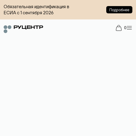
Обязательная идентификация в
Подробнее
ЕСИА с 1 сентября 2026
0
Доменный брокер
Услуга по организации сделок купли-продажи доменов на
вторичном рынке. Стоимость — 4599 ₽ за одно имя.