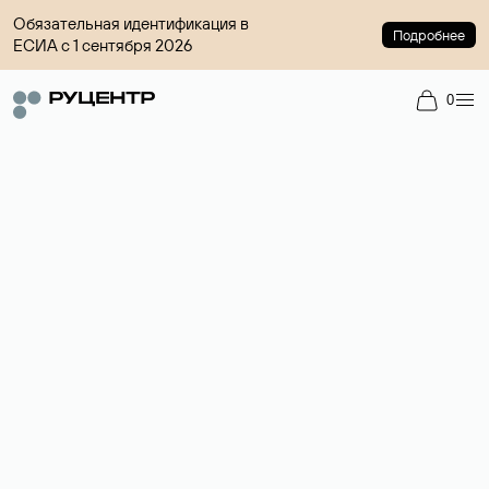
Обязательная идентификация в
Подробнее
ЕСИА с 1 сентября 2026
0
Доменный брокер
Услуга по организации сделок купли-продажи доменов на
вторичном рынке. Стоимость — 4599 ₽ за одно имя.