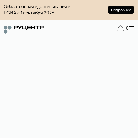
Обязательная идентификация в
Подробнее
ЕСИА с 1 сентября 2026
0
Доменный брокер
Услуга по организации сделок купли-продажи доменов на
вторичном рынке. Стоимость — 4599 ₽ за одно имя.