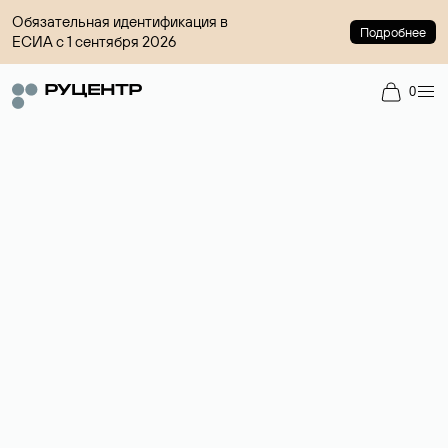
Обязательная идентификация в
Подробнее
ЕСИА с 1 сентября 2026
0
Доменный брокер
Услуга по организации сделок купли-продажи доменов на
вторичном рынке. Стоимость — 4599 ₽ за одно имя.