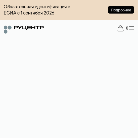
Обязательная идентификация в
Подробнее
ЕСИА с 1 сентября 2026
0
Доменный брокер
Услуга по организации сделок купли-продажи доменов на
вторичном рынке. Стоимость — 4599 ₽ за одно имя.