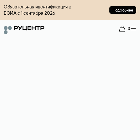
Обязательная идентификация в
Подробнее
ЕСИА с 1 сентября 2026
0
Доменный брокер
Услуга по организации сделок купли-продажи доменов на
вторичном рынке. Стоимость — 4599 ₽ за одно имя.