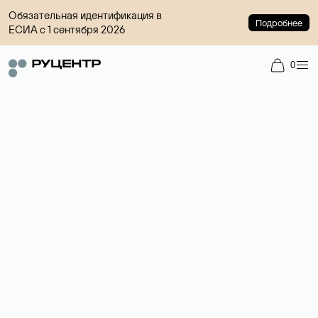
Обязательная идентификация в
Подробнее
ЕСИА с 1 сентября 2026
0
Доменный брокер
Услуга по организации сделок купли-продажи доменов на
вторичном рынке. Стоимость — 4599 ₽ за одно имя.