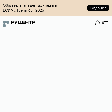
Обязательная идентификация в
Подробнее
ЕСИА с 1 сентября 2026
0
Доменный брокер
Услуга по организации сделок купли-продажи доменов на
вторичном рынке. Стоимость — 4599 ₽ за одно имя.