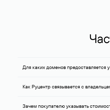
Час
Для каких доменов предоставляется у
Услуга доступна для доменов, зарегистрирован
Федерации, услуга оказывается для сделок на с
Как Руцентр связывается с владельц
Для связи с владельцем домена используются е
Зачем покупателю указывать стоимост