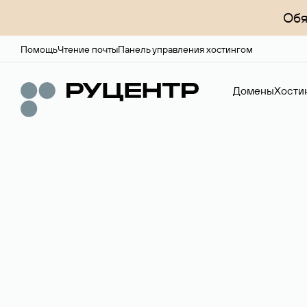
Обя
Помощь
Чтение почты
Панель управления хостингом
Домены
Хости
Доменный брок
Услуга по организации сделок купли-продажи доме