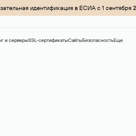
зательная идентификация в ЕСИА с 1 сентября 
нг и серверы
SSL-сертификаты
Сайты
Безопасность
Еще
ер
нов на вторичном рынке. Стоимость — 4599 ₽ за одно имя.