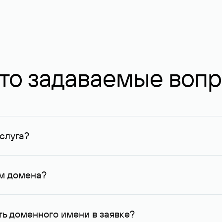
то задаваемые воп
слуга?
ных в Руцентре и у других регистраторов. Для доменов, о
умму не менее 1 млн руб.
ем домена?
го контактные данные, доступные Руцентру.
ь доменного имени в заявке?