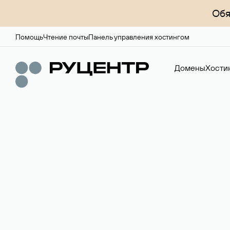
Обя
Помощь
Чтение почты
Панель управления хостингом
Домены
Хости
Доменный брок
Услуга по организации сделок купли-продажи доме