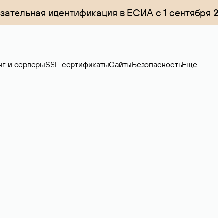
зательная идентификация в ЕСИА с 1 сентября 
нг и серверы
SSL-сертификаты
Сайты
Безопасность
Еще
ер
нов на вторичном рынке. Стоимость — 4599 ₽ за одно имя.