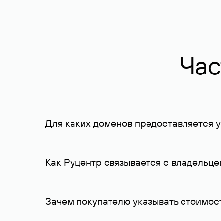
Час
Для каких доменов предоставляется у
Услуга доступна для доменов, зарегистрирован
Федерации, услуга оказывается для сделок на с
Как Руцентр связывается с владельц
Для связи с владельцем домена используются е
Зачем покупателю указывать стоимост