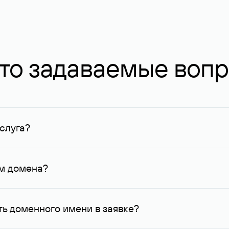
то задаваемые воп
слуга?
ных в Руцентре и у других регистраторов. Для доменов, о
умму не менее 1 млн руб.
ем домена?
го контактные данные, доступные Руцентру.
ь доменного имени в заявке?