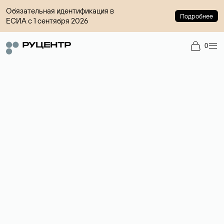
Обязательная идентификация в
Подробнее
ЕСИА с 1 сентября 2026
0
Доменный брокер
Услуга по организации сделок купли-продажи доменов на
вторичном рынке. Стоимость — 4599 ₽ за одно имя.